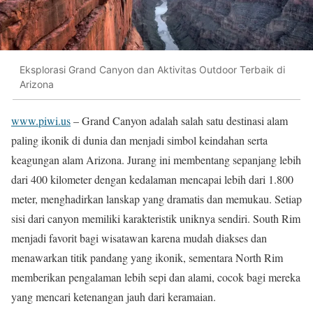
Eksplorasi Grand Canyon dan Aktivitas Outdoor Terbaik di
Arizona
www.piwi.us
– Grand Canyon adalah salah satu destinasi alam
paling ikonik di dunia dan menjadi simbol keindahan serta
keagungan alam Arizona. Jurang ini membentang sepanjang lebih
dari 400 kilometer dengan kedalaman mencapai lebih dari 1.800
meter, menghadirkan lanskap yang dramatis dan memukau. Setiap
sisi dari canyon memiliki karakteristik uniknya sendiri. South Rim
menjadi favorit bagi wisatawan karena mudah diakses dan
menawarkan titik pandang yang ikonik, sementara North Rim
memberikan pengalaman lebih sepi dan alami, cocok bagi mereka
yang mencari ketenangan jauh dari keramaian.