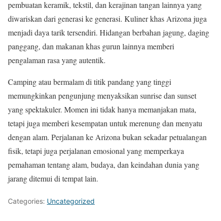
pembuatan keramik, tekstil, dan kerajinan tangan lainnya yang
diwariskan dari generasi ke generasi. Kuliner khas Arizona juga
menjadi daya tarik tersendiri. Hidangan berbahan jagung, daging
panggang, dan makanan khas gurun lainnya memberi
pengalaman rasa yang autentik.
Camping atau bermalam di titik pandang yang tinggi
memungkinkan pengunjung menyaksikan sunrise dan sunset
yang spektakuler. Momen ini tidak hanya memanjakan mata,
tetapi juga memberi kesempatan untuk merenung dan menyatu
dengan alam. Perjalanan ke Arizona bukan sekadar petualangan
fisik, tetapi juga perjalanan emosional yang memperkaya
pemahaman tentang alam, budaya, dan keindahan dunia yang
jarang ditemui di tempat lain.
Categories:
Uncategorized