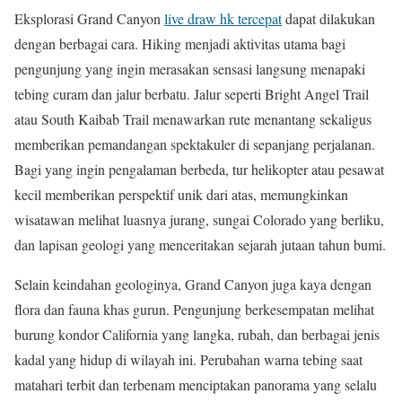
Eksplorasi Grand Canyon
live draw hk tercepat
dapat dilakukan
dengan berbagai cara. Hiking menjadi aktivitas utama bagi
pengunjung yang ingin merasakan sensasi langsung menapaki
tebing curam dan jalur berbatu. Jalur seperti Bright Angel Trail
atau South Kaibab Trail menawarkan rute menantang sekaligus
memberikan pemandangan spektakuler di sepanjang perjalanan.
Bagi yang ingin pengalaman berbeda, tur helikopter atau pesawat
kecil memberikan perspektif unik dari atas, memungkinkan
wisatawan melihat luasnya jurang, sungai Colorado yang berliku,
dan lapisan geologi yang menceritakan sejarah jutaan tahun bumi.
Selain keindahan geologinya, Grand Canyon juga kaya dengan
flora dan fauna khas gurun. Pengunjung berkesempatan melihat
burung kondor California yang langka, rubah, dan berbagai jenis
kadal yang hidup di wilayah ini. Perubahan warna tebing saat
matahari terbit dan terbenam menciptakan panorama yang selalu