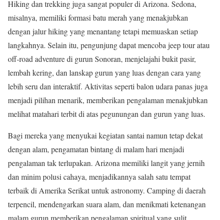
Hiking dan trekking juga sangat populer di Arizona. Sedona,
misalnya, memiliki formasi batu merah yang menakjubkan
dengan jalur hiking yang menantang tetapi memuaskan setiap
langkahnya. Selain itu, pengunjung dapat mencoba jeep tour atau
off-road adventure di gurun Sonoran, menjelajahi bukit pasir,
lembah kering, dan lanskap gurun yang luas dengan cara yang
lebih seru dan interaktif. Aktivitas seperti balon udara panas juga
menjadi pilihan menarik, memberikan pengalaman menakjubkan
melihat matahari terbit di atas pegunungan dan gurun yang luas.
Bagi mereka yang menyukai kegiatan santai namun tetap dekat
dengan alam, pengamatan bintang di malam hari menjadi
pengalaman tak terlupakan. Arizona memiliki langit yang jernih
dan minim polusi cahaya, menjadikannya salah satu tempat
terbaik di Amerika Serikat untuk astronomy. Camping di daerah
terpencil, mendengarkan suara alam, dan menikmati ketenangan
malam gurun memberikan pengalaman spiritual yang sulit