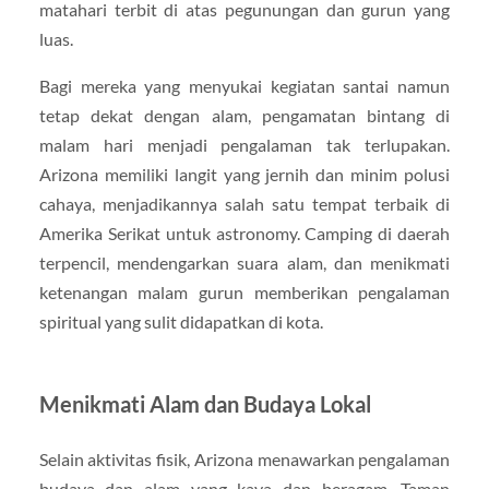
matahari terbit di atas pegunungan dan gurun yang
luas.
Bagi mereka yang menyukai kegiatan santai namun
tetap dekat dengan alam, pengamatan bintang di
malam hari menjadi pengalaman tak terlupakan.
Arizona memiliki langit yang jernih dan minim polusi
cahaya, menjadikannya salah satu tempat terbaik di
Amerika Serikat untuk astronomy. Camping di daerah
terpencil, mendengarkan suara alam, dan menikmati
ketenangan malam gurun memberikan pengalaman
spiritual yang sulit didapatkan di kota.
Menikmati Alam dan Budaya Lokal
Selain aktivitas fisik, Arizona menawarkan pengalaman
budaya dan alam yang kaya dan beragam. Taman