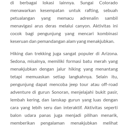
di berbagai lokasi lainnya. Sungai Colorado
menawarkan kesempatan untuk rafting, sebuah
petualangan yang memacu adrenalin sambil
menavigasi arus deras melalui canyon. Aktivitas ini
cocok bagi pengunjung yang mencari kombinasi
keseruan dan pemandangan alam yang menakjubkan.
Hiking dan trekking juga sangat populer di Arizona.
Sedona, misalnya, memiliki formasi batu merah yang
menakjubkan dengan jalur hiking yang menantang
tetapi memuaskan setiap langkahnya. Selain itu,
pengunjung dapat mencoba jeep tour atau off-road
adventure di gurun Sonoran, menjelajahi bukit pasir,
lembah kering, dan lanskap gurun yang luas dengan
cara yang lebih seru dan interaktif. Aktivitas seperti
balon udara panas juga menjadi pilihan menarik,
memberikan pengalaman menakjubkan melihat