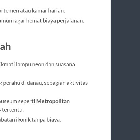
rtemen atau kamar harian.
 umum agar hemat biaya perjalanan.
rah
 nikmati lampu neon dan suasana
aik perahu di danau, sebagian aktivitas
museum seperti
Metropolitan
 tertentu.
mbatan ikonik tanpa biaya.