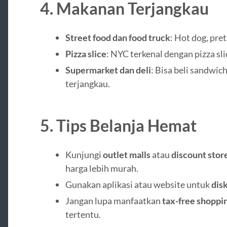
4.
Makanan Terjangkau
Street food dan food truck
: Hot dog, pre
Pizza slice
: NYC terkenal dengan pizza sl
Supermarket dan deli
: Bisa beli sandwic
terjangkau.
5.
Tips Belanja Hemat
Kunjungi
outlet malls
atau
discount stor
harga lebih murah.
Gunakan aplikasi atau website untuk
disk
Jangan lupa manfaatkan
tax-free shoppi
tertentu.