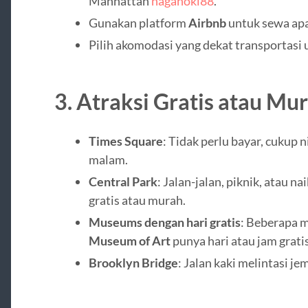
Manhattan
nagahoki88
.
Gunakan platform
Airbnb
untuk sewa apa
Pilih akomodasi yang dekat transportasi
3.
Atraksi Gratis atau Mu
Times Square
: Tidak perlu bayar, cukup
malam.
Central Park
: Jalan-jalan, piknik, atau n
gratis atau murah.
Museums dengan hari gratis
: Beberapa 
Museum of Art
punya hari atau jam gratis
Brooklyn Bridge
: Jalan kaki melintasi je