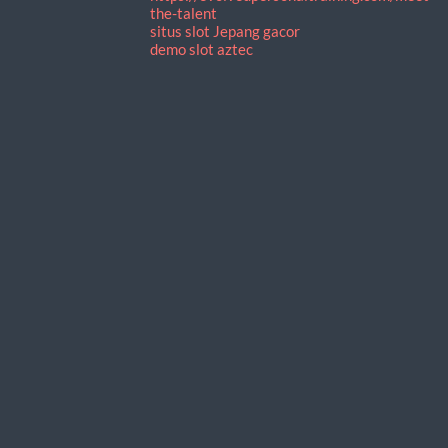
the-talent
situs slot Jepang gacor
demo slot aztec