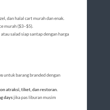
tzel, dan halal cart murah dan enak.
ice murah ($3–$5).
h atau salad siap santap dengan harga
es
untuk barang branded dengan
on atraksi, tiket, dan restoran
.
ng days
jika pas liburan musim