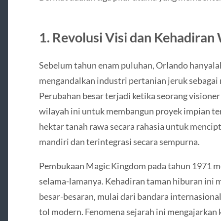
1. Revolusi Visi dan Kehadiran
Sebelum tahun enam puluhan, Orlando hanyalah
mengandalkan industri pertanian jeruk sebaga
Perubahan besar terjadi ketika seorang vision
wilayah ini untuk membangun proyek impian ter
hektar tanah rawa secara rahasia untuk mencip
mandiri dan terintegrasi secara sempurna.
Pembukaan Magic Kingdom pada tahun 1971 me
selama-lamanya. Kehadiran taman hiburan ini
besar-besaran, mulai dari bandara internasional
tol modern. Fenomena sejarah ini mengajarkan k