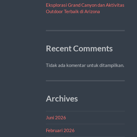
Eksplorasi Grand Canyon dan Aktivitas
Outdoor Terbaik di Arizona
Recent Comments
Tidak ada komentar untuk ditampilkan.
Archives
Juni 2026
Februari 2026