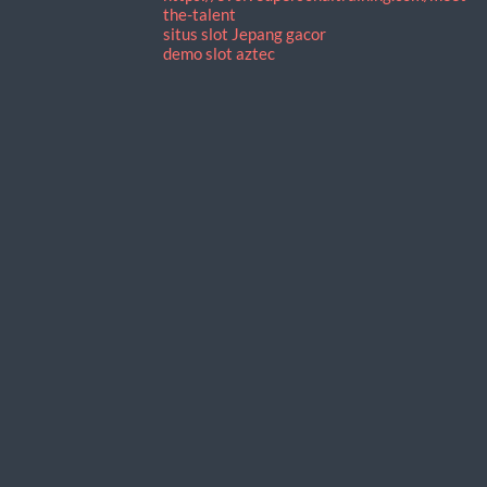
the-talent
situs slot Jepang gacor
demo slot aztec