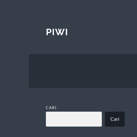
PIWI
CARI
Cari