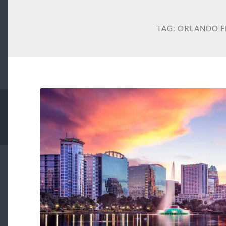
TAG:
ORLANDO F