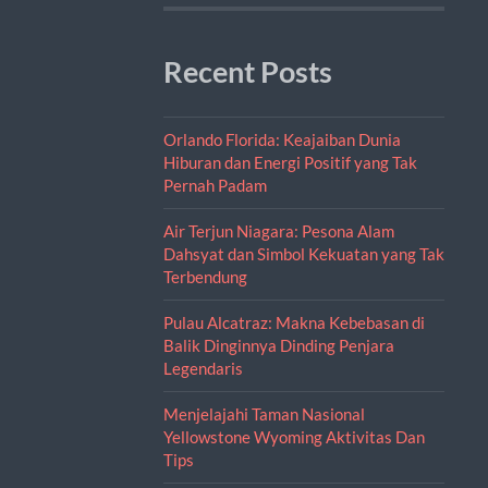
Recent Posts
Orlando Florida: Keajaiban Dunia
Hiburan dan Energi Positif yang Tak
Pernah Padam
Air Terjun Niagara: Pesona Alam
Dahsyat dan Simbol Kekuatan yang Tak
Terbendung
Pulau Alcatraz: Makna Kebebasan di
Balik Dinginnya Dinding Penjara
Legendaris
Menjelajahi Taman Nasional
Yellowstone Wyoming Aktivitas Dan
Tips