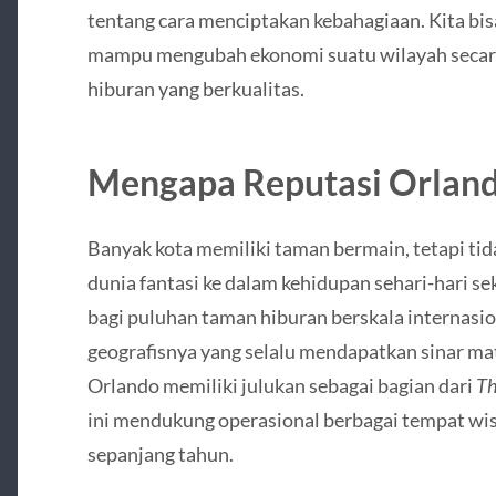
tentang cara menciptakan kebahagiaan. Kita bisa
mampu mengubah ekonomi suatu wilayah secara 
hiburan yang berkualitas.
Mengapa Reputasi Orland
Banyak kota memiliki taman bermain, tetapi ti
dunia fantasi ke dalam kehidupan sehari-hari s
bagi puluhan taman hiburan berskala internasio
geografisnya yang selalu mendapatkan sinar m
Orlando memiliki julukan sebagai bagian dari
Th
ini mendukung operasional berbagai tempat wis
sepanjang tahun.