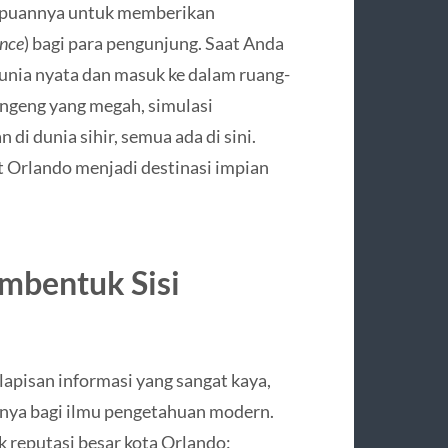
ampuannya untuk memberikan
ence
) bagi para pengunjung. Saat Anda
unia nyata dan masuk ke dalam ruang-
dongeng yang megah, simulasi
di dunia sihir, semua ada di sini.
 Orlando menjadi destinasi impian
mbentuk Sisi
apisan informasi yang sangat kaya,
sinya bagi ilmu pengetahuan modern.
 reputasi besar kota Orlando: