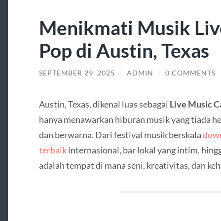
Menikmati Musik Liv
Pop di Austin, Texas
SEPTEMBER 29, 2025
/
ADMIN
/
0 COMMENTS
Austin, Texas, dikenal luas sebagai
Live Music C
hanya menawarkan hiburan musik yang tiada hen
dan berwarna. Dari festival musik berskala
down
terbaik
internasional, bar lokal yang intim, hin
adalah tempat di mana seni, kreativitas, dan k