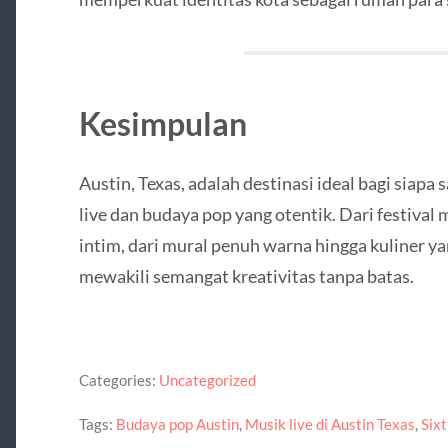
Kesimpulan
Austin, Texas, adalah destinasi ideal bagi siapa
live dan budaya pop yang otentik. Dari festival
intim, dari mural penuh warna hingga kuliner 
mewakili semangat kreativitas tanpa batas.
Categories:
Uncategorized
Tags:
Budaya pop Austin
,
Musik live di Austin Texas
,
Sixt