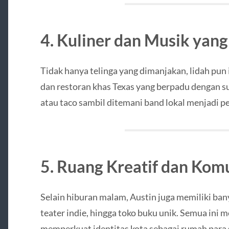
4. Kuliner dan Musik yan
Tidak hanya telinga yang dimanjakan, lidah pun
dan restoran khas Texas yang berpadu dengan 
atau taco sambil ditemani band lokal menjadi p
5. Ruang Kreatif dan Kom
Selain hiburan malam, Austin juga memiliki banya
teater indie, hingga toko buku unik. Semua ini
memperkuat identitas kota sebagai rumah para