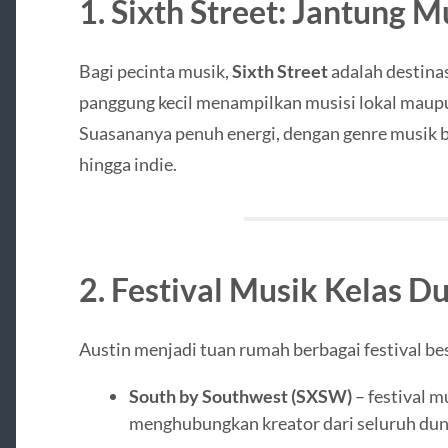
1. Sixth Street: Jantung M
Bagi pecinta musik,
Sixth Street
adalah destinas
panggung kecil menampilkan musisi lokal maupu
Suasananya penuh energi, dengan genre musik be
hingga indie.
2. Festival Musik Kelas D
Austin menjadi tuan rumah berbagai festival b
South by Southwest (SXSW)
– festival m
menghubungkan kreator dari seluruh dun