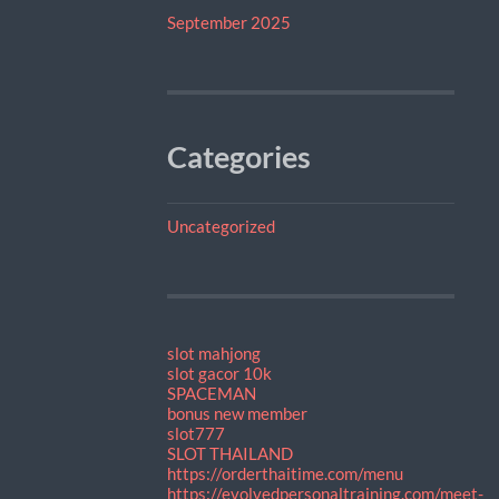
September 2025
Categories
Uncategorized
slot mahjong
slot gacor 10k
SPACEMAN
bonus new member
slot777
SLOT THAILAND
https://orderthaitime.com/menu
https://evolvedpersonaltraining.com/meet-