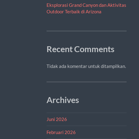
Eksplorasi Grand Canyon dan Aktivitas
Outdoor Terbaik di Arizona
Recent Comments
Tidak ada komentar untuk ditampilkan.
Archives
Juni 2026
Februari 2026