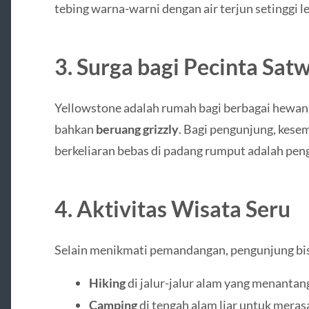
tebing warna-warni dengan air terjun setinggi le
3.
Surga bagi Pecinta Satw
Yellowstone adalah rumah bagi berbagai hewan 
bahkan
beruang grizzly
. Bagi pengunjung, kes
berkeliaran bebas di padang rumput adalah pen
4.
Aktivitas Wisata Seru
Selain menikmati pemandangan, pengunjung bisa
Hiking
di jalur-jalur alam yang menanta
Camping
di tengah alam liar untuk mera