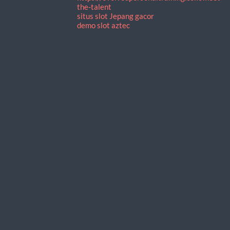
the-talent
situs slot Jepang gacor
demo slot aztec