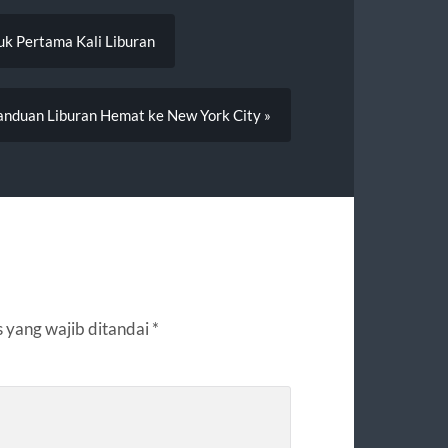
tuk Pertama Kali Liburan
anduan Liburan Hemat ke New York City »
 yang wajib ditandai
*