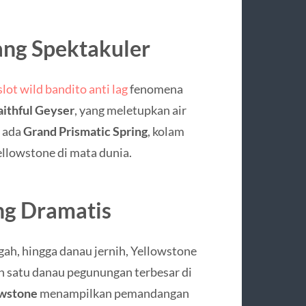
ang Spektakuler
slot wild bandito anti lag
fenomena
aithful Geyser
, yang meletupkan air
, ada
Grand Prismatic Spring
, kolam
ellowstone di mata dunia.
g Dramatis
gah, hingga danau jernih, Yellowstone
h satu danau pegunungan terbesar di
owstone
menampilkan pemandangan