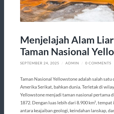
Menjelajah Alam Liar
Taman Nasional Yell
SEPTEMBER 24, 2025
/
ADMIN
/
0 COMMENTS
Taman Nasional Yellowstone adalah salah satu de
Amerika Serikat, bahkan dunia. Terletak di wi
Yellowstone menjadi taman nasional pertama di
1872. Dengan luas lebih dari 8.900 km², tempa
antara keajaiban geologi, keindahan lanskap, d