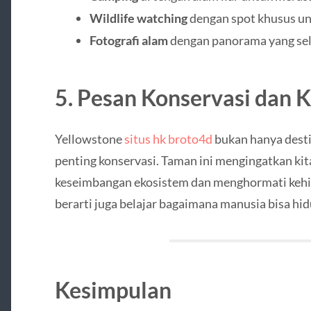
Wildlife watching
dengan spot khusus u
Fotografi alam
dengan panorama yang sela
5.
Pesan Konservasi dan K
Yellowstone
situs hk broto4d
bukan hanya destin
penting konservasi. Taman ini mengingatkan ki
keseimbangan ekosistem dan menghormati kehi
berarti juga belajar bagaimana manusia bisa h
Kesimpulan