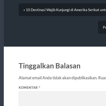
« 10 Destinasi Wajib Kunjungi di Amerika Serikat un
P
Tinggalkan Balasan
Alamat email Anda tidak akan dipublikasikan.
Ruas
KOMENTAR
*