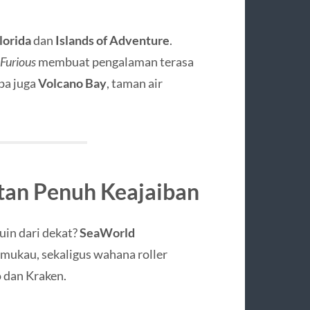
lorida
dan
Islands of Adventure
.
 Furious
membuat pengalaman terasa
upa juga
Volcano Bay
, taman air
tan Penuh Keajaiban
uin dari dekat?
SeaWorld
ukau, sekaligus wahana roller
 dan Kraken.