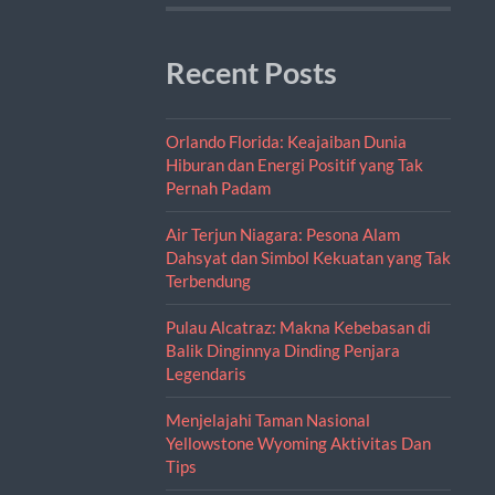
Recent Posts
Orlando Florida: Keajaiban Dunia
Hiburan dan Energi Positif yang Tak
Pernah Padam
Air Terjun Niagara: Pesona Alam
Dahsyat dan Simbol Kekuatan yang Tak
Terbendung
Pulau Alcatraz: Makna Kebebasan di
Balik Dinginnya Dinding Penjara
Legendaris
Menjelajahi Taman Nasional
Yellowstone Wyoming Aktivitas Dan
Tips