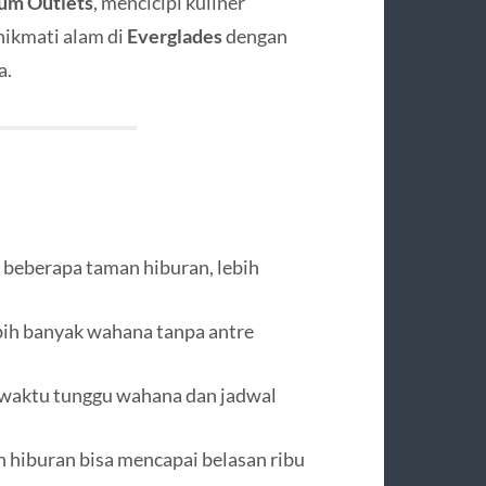
ium Outlets
, mencicipi kuliner
nikmati alam di
Everglades
dengan
a.
 beberapa taman hiburan, lebih
bih banyak wahana tanpa antre
waktu tunggu wahana dan jadwal
n hiburan bisa mencapai belasan ribu