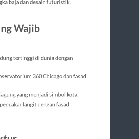
ka baja dan desain futuristik.
ang Wajib
dung tertinggi di dunia dengan
bservatorium 360 Chicago dan fasad
jagung yang menjadi simbol kota.
pencakar langit dengan fasad
ktur