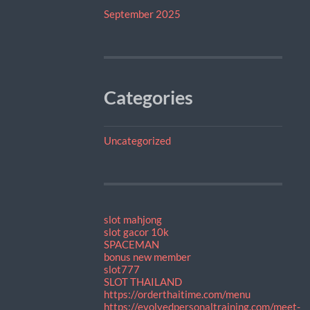
September 2025
Categories
Uncategorized
slot mahjong
slot gacor 10k
SPACEMAN
bonus new member
slot777
SLOT THAILAND
https://orderthaitime.com/menu
https://evolvedpersonaltraining.com/meet-