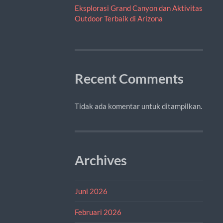
Eksplorasi Grand Canyon dan Aktivitas
Outdoor Terbaik di Arizona
Recent Comments
Tidak ada komentar untuk ditampilkan.
Archives
Juni 2026
Februari 2026