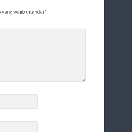
 yang wajib ditandai
*