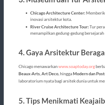
Chicago Architecture Center:
Memberika
inovasi arsitektur kota.
River Cruise Architecture Tour:
Tur pera
menampilkan gedung-gedung bersejarah 
4. Gaya Arsitektur Berag
Chicago menawarkan
www.soaptoday.org
berba
Beaux-Arts
,
Art Deco
, hingga
Modern dan Pos
laboratorium nyata bagi arsitek dunia untuk me
5. Tips Menikmati Keajaib