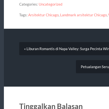
Categories:
Uncategorized
Tags:
Arsitektur Chicago
,
Landmark arsitektur Chicago
,
« Liburan Romantis di Napa Valley: Surga Pecinta Wi
Petualangan Seru
Tinggalkan Balasan