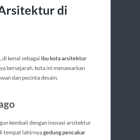
rsitektur di
, di kenal sebagai
ibu kota arsitektur
rya bersejarah, kota ini menawarkan
wan dan pecinta desain.
cago
angun kembali dengan inovasi arsitektur
i tempat lahirnya
gedung pencakar