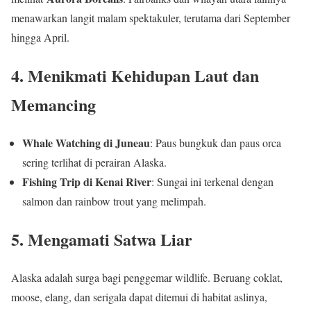
menawarkan langit malam spektakuler, terutama dari September
hingga April.
4. Menikmati Kehidupan Laut dan
Memancing
Whale Watching di Juneau
: Paus bungkuk dan paus orca
sering terlihat di perairan Alaska.
Fishing Trip di Kenai River
: Sungai ini terkenal dengan
salmon dan rainbow trout yang melimpah.
5. Mengamati Satwa Liar
Alaska adalah surga bagi penggemar wildlife. Beruang coklat,
moose, elang, dan serigala dapat ditemui di habitat aslinya,