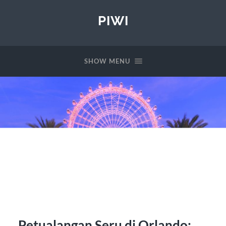
PIWI
SHOW MENU
Petualangan Seru di Orlando: